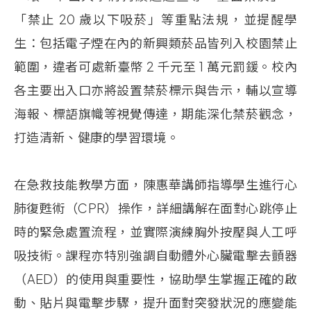
「禁止
20
歲以下吸菸」等重點法規，並提醒學
生：包括電子煙在內的新興類菸品皆列入校園禁止
範圍，違者可處新臺幣
2
千元至
1
萬元罰鍰。校內
各主要出入口亦將設置禁菸標示與告示，輔以宣導
海報、標語旗幟等視覺傳達，期能深化禁菸觀念，
打造清新、健康的學習環境。
在急救技能教學方面，陳惠華講師指導學生進行心
肺復甦術（CPR）操作，詳細講解在面對心跳停止
時的緊急處置流程，並實際演練胸外按壓與人工呼
吸技術。課程亦特別強調自動體外心臟電擊去顫器
（AED）的使用與重要性，協助學生掌握正確的啟
動、貼片與電擊步驟，提升面對突發狀況的應變能