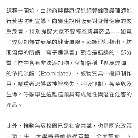
課程一開始，由諮商與健康促進組郭錦暖護理師進
行菸害防制宣導，向學生說明吸菸對身體健康的嚴
重危害，特別提醒大家不要輕忽新興菸品——如電
子煙與加熱式菸品的健康風險。郭護理師指出，坊
間流傳的所謂「電子煙無害」觀念是錯誤的，部分
電子煙中含有非法添加物，例如俗稱「喪屍煙彈」
的依托咪酯（Etomidate），該物質具中樞抑制作
用，嚴重者恐導致神智喪失、呼吸抑制，甚至危及
生命。呼籲學生遠離這類具有成癮性與潛在危害的
產品。
此外，推動無菸校園已是社會共識，也是國家政策
一環，中山大學將持續透過宣導「全面禁菸」、