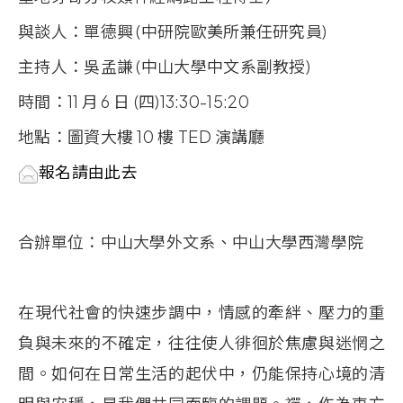
與談人：單德興 (中研院歐美所兼任研究員)
主持人：吳孟謙 (中山大學中文系副教授)
時間：11 月 6 日
(四)13:30-15:20
地點：圖資大樓
10
樓
TED
演講廳
報名請由此去
合辦單位：中山大學外文系、中山大學西灣學院
在現代社會的快速步調中，情感的牽絆、壓力的重
負與未來的不確定，往往使
人徘徊於焦慮與迷惘之
間。如何在日常生活的起伏中，仍能保持心境的清