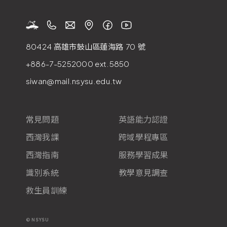
80424 高雄市鼓山區蓮海路
70
號
+886-7-5252000
ext.5850
siwan@mail.nsysu.edu.tw
常見問題
英語能力認證
西灣我課
跨域學程專區
西灣指南
服務學習成果
識別系統
教學意見調查
救生員訓練
© NSYSU