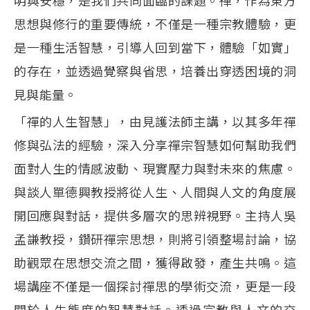
明與
安穩，是我們共同面臨的課題。禪，作為東方
思想與修行的重要傳統，不僅是
一種宗教體驗，更
是一種生活智慧，引導人回到當下，體驗「如實」
的存在，
並透過覺察與省思，培養出穿透困境的洞
見與能量。
「禪的人生智慧」，由見護法師主講，以其多年禪
修與弘法的經驗，深入分享禪宗智慧如何幫助我們
面對人生的情感波動、現實壓力與對未來的焦慮。
與談人單德興教授將從人生、人間與人文的角度展
開回應與對話，提供多層次的思辨視野。主持人吳
孟謙教授，鑽研禪宗思想，則將引領整場討論，協
助觀眾在思想交流之間，獲得啟發，產生共鳴。
這
場講座不僅是一個探討禪思的學術交流，更是一段
關於人生態度的智慧對話。透過宗教與人文的交