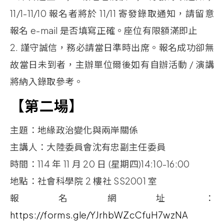
11/1-11/10
報名者將於
11/11
寄發錄取通知，請留意
報名
e-mail
是否填寫正確。座位有限額滿即止
2.
謹守誠信，務必請當日準時出席。報名成功卻無
故當日未到者，主辦單位爾後如有自辦活動
/
演講
將納入錄取參考。
【第二場】
主題：地緣政治變化與兩岸關係
主講人：大陸委員會沈有忠副主任委員
時間：114
年
11
月
20
日
(星期四)14:10-16:00
地點：社會科學院
2
樓社
SS2001
室
報名網址：
https://forms.gle/YJrhbWZcCfuH7wzNA