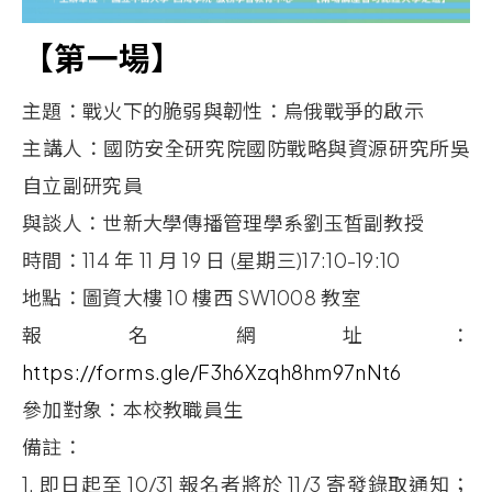
【第一場】
主題：戰火下的脆弱與韌性：烏俄戰爭的啟示
主講人：國防安全研究院國防戰略與資源研究所吳
自立副研究員
與談人：世新大學傳播管理學系劉玉皙副教授
時間：114
年
11
月
19
日
(星期三)17:10-19:10
地點：圖資大樓
10
樓西
SW1008
教室
報名網址：
https://forms.gle/F3h6Xzqh8hm97nNt6
參加對象：本校教職員生
備註：
1.
即日起至
10/31
報名者將於
11/3
寄發錄取通知；