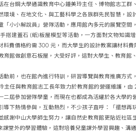
括在台鋼大學通識教育中心鍾美玲主任、博物館志工群
然環境、在地文化、與工藝科學之各族群先民智慧，設
童「小小解說員」營隊活動，應用館內多元的展覽空間
親手搭建蓋石
(紙)板屋模型等活動，一方面對文物知識
材料費價格約需
300
元，而大學生的設計教案讓材料費
教育館做創意石板屋，大受好評，這對大學生、教育館
活動前，也在館內進行特訓，研習導覽與教育推廣方式
玲主任與教育館志工長年致力於教育館的營運維護，由
一二屆參加營隊學童，而現在也都成為活耀於各大學的
引導下熱情參與，互動熱烈，不少孩子直呼：「還想再
並感謝中山大學師生努力，讓自然史教育館更貼近社區
來課堂外的學習體驗，這對培養兒童課外學習興趣、溝