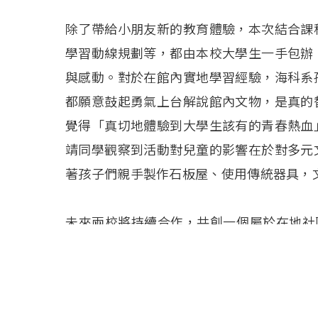
除了帶給小朋友新的教育體驗，本次結合課
學習動線規劃等，都由本校大學生一手包辦
與感動。對於在館內實地學習經驗，海科系
都願意鼓起勇氣上台解說館內文物，是真的
覺得「真切地體驗到大學生該有的青春熱血
靖同學觀察到活動對兒童的影響在於對多元
著孩子們親手製作石板屋、使用傳統器具，
未來兩校將持續合作，共創一個屬於在地社區的
史教育館」每週二開館，交通方便並有熱情
【博雅教育中心、服務學習教育中心提供，西灣