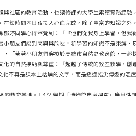
程與社區的教育活動，也讓修課的大學生累積實務經驗
，在短時間內日夜投入心血完成，除了豐富的知識之外
孫郁婷同學心得察覺到：「『他們從我身上學習，但我
替小朋友們感到高興與欣慰。新學習的知識不是束縛，
」，「帶著小朋友們穿梭於高雄市自然史教育館，一起
文化的自然接納與尊重：「超越了傳統的教室教學，創
文化不再是課本上枯燥的文字，而是透過指尖傳遞的溫
教育基地。114/2
學期「博物館典藏探究」應用性
志工導覽，歡迎大家前往參觀。
學院編修】西灣電子報 Vol.12