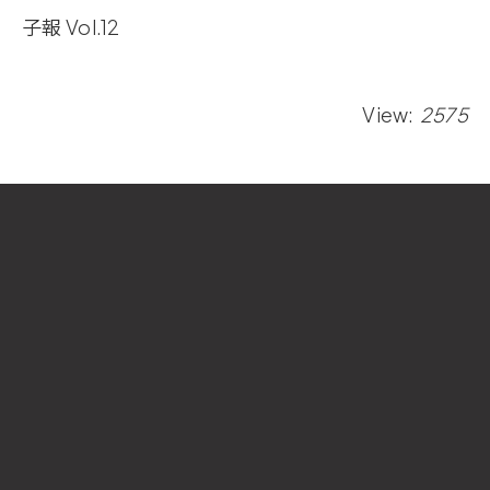
子報 Vol.12
View:
2575
國立中山大學 西灣學院
Si Wan College
National Sun Yat-sen University