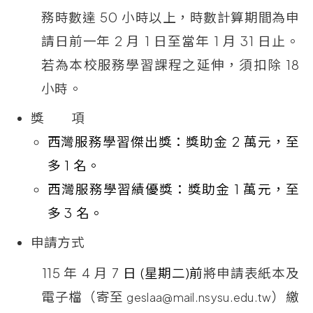
務時數達
50
小時以上，時數計算期間為申
請日前一年
2
月
1
日至當年
1
月
31
日止。
若為本校服務學習課程之延伸，須扣除
18
小時。
獎 項
西灣服務學習傑出獎：獎助金
2
萬元，至
多
1
名。
西灣服務學習績優獎：獎助金
1
萬元，至
多
3
名。
申請方式
115
年
4
月
7
日
(
星期二
)
前
將申請表紙本及
電子檔（寄至
）繳
geslaa@mail.nsysu.edu.tw