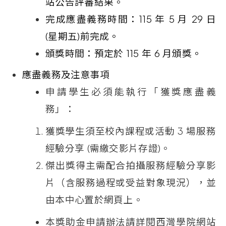
站公告評審結果。
完成應盡義務時間：
115
年
5
月
29
日
(
星期五
)
前完成。
頒獎時間：預定於
115
年
6
月頒獎。
應盡義務及注意事項
申請學生必須能執行「獲獎應盡義
務」：
獲獎學生須至校內課程或活動
3
場服務
經驗分享
(
需繳交影片存證
)
。
傑出獎得主需配合拍攝服務經驗分享影
片（含服務過程或受益對象現況），並
由本中心置於網頁上。
本獎助金申請辦法請詳閱西灣學院網站