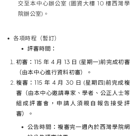
交至本中心辦公室
(
圖資大樓
10
樓西灣學
院辦公室
)
。
各項時程（暫訂）
評審時間：
初審：
115
年
4
月
13
日
(
星期一
)
前完成初審
（由本中心進行資料初審）。
複審：
115
年
4
月
30
日
(
星期四
)
前完成複
審（由本中心邀請專家、學者、公正人士等
組成評審會，申請人須親自報告接受評
審）。
公告時間：複審完一週內於西灣學院網