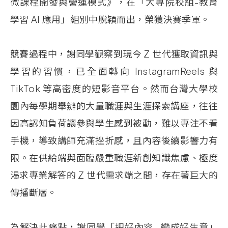
微課程開發與營運模式》，在「大專院校組-教育
學習
AI
應用」組別中脫穎而出，榮獲決賽季軍。
競賽過程中，謝同學觀察到現今
Z
世代獲取資訊與
學習的習慣，已全面轉向
InstagramReels
與
TikTok
等高密度的短影音平台。然而台灣大學校
園內每學期舉辦的大量職涯與生涯探索講座，往往
因高認知負荷讓參與學生感到被動，難以專注不看
手機，導致講師充滿挫折感，且內容後續影響力有
限。在供給端與面臨嚴重職涯新創知識焦慮、極度
渴求專業解答的
Z
世代需求端之間，存在著巨大的
傳播斷層。
為解決此痛點，謝同學「把好內容
,
變成好生意」