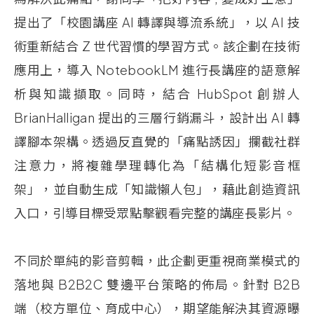
提出了「校園講座
AI
轉譯與導流系統」，以
AI
技
術重新結合
Z
世代習慣的學習方式。該企劃在技術
應用上，導入
NotebookLM
進行長講座的語意解
析與知識擷取。同時，結合
HubSpot
創辦人
BrianHalligan
提出的三層行銷漏斗，設計出
AI
轉
譯腳本架構。透過反直覺的「痛點誘因」攔截社群
注意力，將複雜學理轉化為「結構化短影音框
架」，並自動生成「知識懶人包」，藉此創造資訊
入口，引導目標受眾點擊觀看完整的講座長影片。
不同於單純的影音剪輯，此企劃更重視商業模式的
落地與
B2B2C
雙邊平台策略的佈局。針對
B2B
端（校方單位、育成中心），期望能解決其資源曝